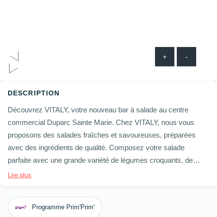
+
-
DESCRIPTION
Découvrez VITALY, votre nouveau bar à salade au centre
commercial Duparc Sainte Marie. Chez VITALY, nous vous
proposons des salades fraîches et savoureuses, préparées
avec des ingrédients de qualité. Composez votre salade
parfaite avec une grande variété de légumes croquants, de
protéines savoureuses et de sauces maison. Notre bar à
Lire plus
salade, situé au cœur du centre commercial Duparc Sainte
Marie, offre un cadre moderne et accueillant, idéal pour une
Programme Prim'Prim'
pause déjeuner rapide ou un repas convivial entre amis. Venez