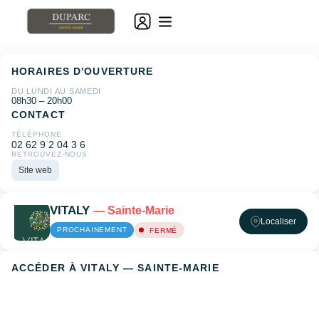
HORAIRES D'OUVERTURE
DU LUNDI AU SAMEDI
08h30 – 20h00
CONTACT
TÉLÉPHONE
02 62 9 2 04 3 6
RETROUVEZ-NOUS
Site web
VITALY
— Sainte-Marie
Localiser
PROCHAINEMENT
FERMÉ
ACCÉDER À VITALY — SAINTE-MARIE