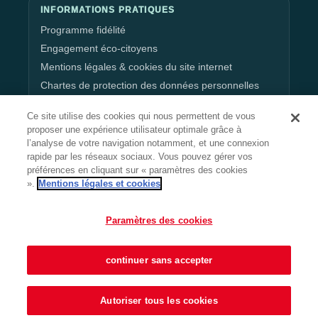
INFORMATIONS PRATIQUES
Programme fidélité
Engagement éco-citoyens
Mentions légales & cookies du site internet
Chartes de protection des données personnelles
Gestion de vos données personnelles
Ce site utilise des cookies qui nous permettent de vous
proposer une expérience utilisateur optimale grâce à
l’analyse de votre navigation notamment, et une connexion
RESTEZ CONNECTÉ
rapide par les réseaux sociaux. Vous pouvez gérer vos
préférences en cliquant sur « paramètres des cookies
».
Mentions légales et cookies
Suivez l’actualité, les événements et les offres du
Paramètres des cookies
centre.
continuer sans accepter
La Galerie © 2026 • Tous droits réservés
Autoriser tous les cookies