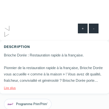
+
-
DESCRIPTION
Brioche Dorée : Restauration rapide à la française.
Pionnier de la restauration rapide à la française, Brioche Dorée
vous accueille « comme à la maison » ! Vous avez dit qualité,
fraîcheur, convivialité et générosité ? Brioche Dorée porte
depuis plus de 40 ans ces valeurs en ayant toujours comme
Lire plus
moteur la satisfaction de ses clients.
Sandwicherie ou snacking ? Salé ou sucré ? Nous avons à
Programme Prim'Prim'
cœur de vous proposer des recettes inédites, authentiques et