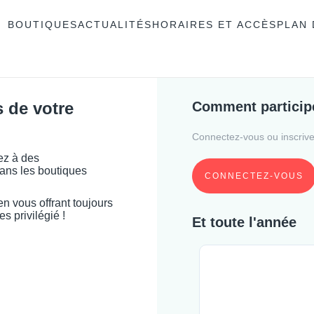
BOUTIQUES
ACTUALITÉS
HORAIRES ET ACCÈS
PLAN 
 de votre
Comment particip
Connectez-vous ou inscrivez
ez à des
ans les boutiques
CONNECTEZ-VOUS
 en vous offrant toujours
es privilégié !
Et toute l'année