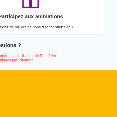
Participez aux animations
ficiez de milliers de bons d'achat offerts en +
stions ?
énérales d'utilisation de Prim'Prim'
utiques participantes