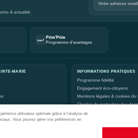
omo & actualité.
Prim'Prim
Programme d'avantages
INTE-MARIE
INFORMATIONS PRATIQUES
Programme fidélité
Engagement éco-citoyens
os
Mentions légales & cookies du s
Chartes de protection des don
personnelles
périence utilisateur optimale grâce à l’analyse de
Gestion de vos données perso
ociaux. Vous pouvez gérer vos préférences en