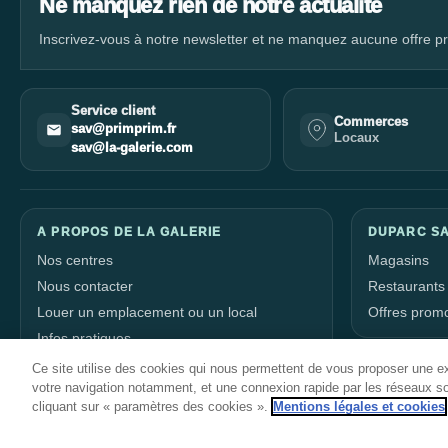
Ne manquez rien de notre actualité
Inscrivez-vous à notre newsletter et ne manquez aucune offre pr
Service client
Commerces
sav@primprim.fr
Locaux
sav@la-galerie.com
A PROPOS DE LA GALERIE
DUPARC SA
Nos centres
Magasins
Nous contacter
Restaurants
Louer un emplacement ou un local
Offres prom
Infos pratiques
Offres d’emploi
Ce site utilise des cookies qui nous permettent de vous proposer une ex
votre navigation notamment, et une connexion rapide par les réseaux s
Horaires et accès
cliquant sur « paramètres des cookies ».
Mentions légales et cookies
Plan du centre