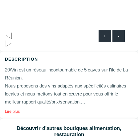
+
-
DESCRIPTION
20/Vin est un réseau incontournable de 5 caves sur l’île de La
Réunion.
Nous proposons des vins adaptés aux spécificités culinaires
locales et nous mettons tout en œuvre pour vous offrir le
meilleur rapport qualité/prix/sensation.
Notre sélection de vins, champagnes et spiritueux invite au
Lire plus
voyage et à la découverte des plus belles régions de France et
du Monde, des références dénichées aussi bien dans de
Découvrir d'autres boutiques alimentation,
grandes maisons que chez des producteurs indépendants.
restauration