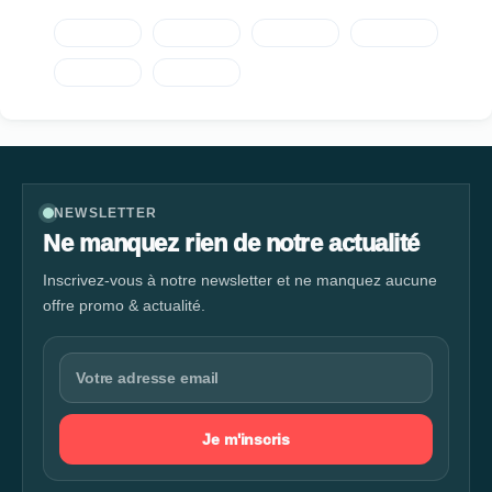
Tous les mois, nous vous invitons à découvrir une région, un
pays ou un vignoble et nous vous proposons une sélection de
coups de cœur au meilleur prix. Toujours animés par le partage
et la convivialité, nous nous sommes associés au référent de la
gastronomie française : Comtesse du Barry. Nous vous
invitons à venir découvrir cet univers exquis. C’est une véritable
expérience autour des saveurs et des sens que nous vous
offrons en caves.
NEWSLETTER
Ne manquez rien de notre actualité
Inscrivez-vous à notre newsletter et ne manquez aucune
offre promo & actualité.
Je m'inscris