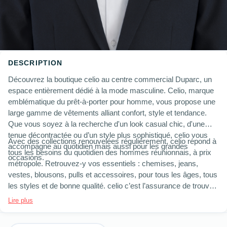
DESCRIPTION
Découvrez la boutique celio au centre commercial Duparc, un
espace entièrement dédié à la mode masculine. Celio, marque
emblématique du prêt-à-porter pour homme, vous propose une
large gamme de vêtements alliant confort, style et tendance.
Que vous soyez à la recherche d'un look casual chic, d'une
tenue décontractée ou d’un style plus sophistiqué, celio vous
Avec des collections renouvelées régulièrement, celio répond à
accompagne au quotidien mais aussi pour les grandes
tous les besoins du quotidien des hommes réunionnais, à prix
occasions.
métropole. Retrouvez-y vos essentiels : chemises, jeans,
vestes, blousons, pulls et accessoires, pour tous les âges, tous
les styles et de bonne qualité. celio c’est l’assurance de trouver
des vêtements à la coupe parfaite, adaptés à chaque
Lire plus
morphologie, dans une palette de styles et de couleurs variée.