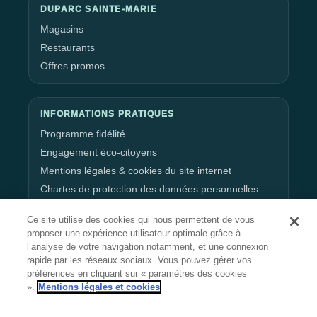
DUPARC SAINTE-MARIE
Magasins
Restaurants
Offres promos
INFORMATIONS PRATIQUES
Programme fidélité
Engagement éco-citoyens
Mentions légales & cookies du site internet
Chartes de protection des données personnelles
Gestion de vos données personnelles
Ce site utilise des cookies qui nous permettent de vous
proposer une expérience utilisateur optimale grâce à
l’analyse de votre navigation notamment, et une connexion
RESTEZ CONNECTÉ
rapide par les réseaux sociaux. Vous pouvez gérer vos
préférences en cliquant sur « paramètres des cookies
».
Mentions légales et cookies
Suivez l’actualité, les événements et les offres du