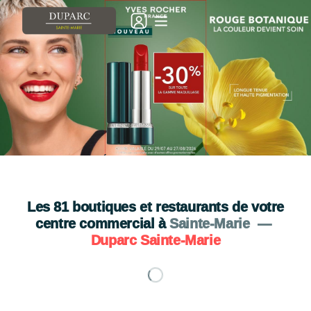
💄🌿 NOUVEAUTÉ 🌿💄
A découvrir chez YVES ROCHER
Je découvre
Les
81
boutiques et restaurants de votre
centre commercial à
Sainte-Marie
—
Duparc Sainte-Marie