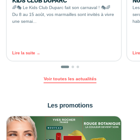
KIDS CLUB DUPARC
No
🌈🎭 Le Kids Club Duparc fait son carnaval ! 🎭🌈
Les
Du 8 au 15 août, vos marmailles sont invités à vivre
ser
une semai...
hab
Lire la suite →
Lir
Voir toutes les actualités
Les promotions