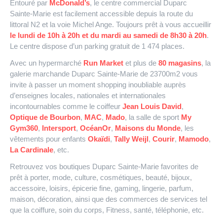
Entouré par
McDonald’s
, le centre commercial Duparc
Sainte-Marie est facilement accessible depuis la route du
littoral N2 et la voie Michel Ange. Toujours prêt à vous accueillir
le lundi de 10h à 20h et du mardi au samedi de 8h30 à 20h
.
Le centre dispose d’un parking gratuit de 1 474 places.
Avec un hypermarché
Run Market
et plus de
80 magasins
, la
galerie marchande Duparc Sainte-Marie de 23700m2 vous
invite à passer un moment shopping inoubliable auprès
d’enseignes locales, nationales et internationales
incontournables comme le coiffeur
Jean Louis David
,
Optique de Bourbon
,
MAC
,
Mado
, la salle de sport
My
Gym360
,
Intersport
,
OcéanOr
,
Maisons du Monde
, les
vêtements pour enfants
Okaïdi
,
Tally Weijl
,
Courir
,
Mamodo
,
La Cardinale
, etc.
Retrouvez vos boutiques Duparc Sainte-Marie favorites de
prêt à porter, mode, culture, cosmétiques, beauté, bijoux,
accessoire, loisirs, épicerie fine, gaming, lingerie, parfum,
maison, décoration, ainsi que des commerces de services tel
que la coiffure, soin du corps, Fitness, santé, téléphonie, etc.