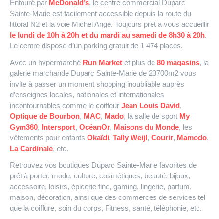
Entouré par
McDonald’s
, le centre commercial Duparc
Sainte-Marie est facilement accessible depuis la route du
littoral N2 et la voie Michel Ange. Toujours prêt à vous accueillir
le lundi de 10h à 20h et du mardi au samedi de 8h30 à 20h
.
Le centre dispose d’un parking gratuit de 1 474 places.
Avec un hypermarché
Run Market
et plus de
80 magasins
, la
galerie marchande Duparc Sainte-Marie de 23700m2 vous
invite à passer un moment shopping inoubliable auprès
d’enseignes locales, nationales et internationales
incontournables comme le coiffeur
Jean Louis David
,
Optique de Bourbon
,
MAC
,
Mado
, la salle de sport
My
Gym360
,
Intersport
,
OcéanOr
,
Maisons du Monde
, les
vêtements pour enfants
Okaïdi
,
Tally Weijl
,
Courir
,
Mamodo
,
La Cardinale
, etc.
Retrouvez vos boutiques Duparc Sainte-Marie favorites de
prêt à porter, mode, culture, cosmétiques, beauté, bijoux,
accessoire, loisirs, épicerie fine, gaming, lingerie, parfum,
maison, décoration, ainsi que des commerces de services tel
que la coiffure, soin du corps, Fitness, santé, téléphonie, etc.