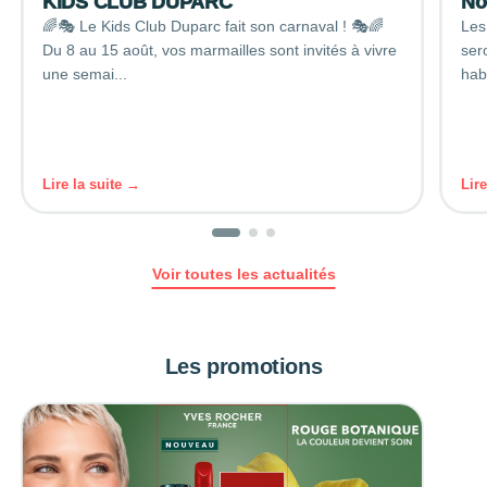
KIDS CLUB DUPARC
No
🌈🎭 Le Kids Club Duparc fait son carnaval ! 🎭🌈
Les
Du 8 au 15 août, vos marmailles sont invités à vivre
ser
une semai...
hab
Lire la suite →
Lir
Voir toutes les actualités
Les promotions