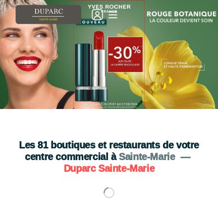
💄🌿 NOUVEAUTÉ 🌿💄
A découvrir chez YVES ROCHER
Je découvre
Les
81
boutiques et restaurants de votre
centre commercial à
Sainte-Marie
—
Duparc Sainte-Marie