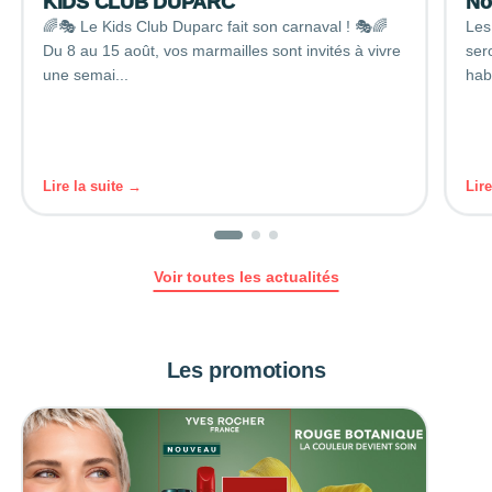
KIDS CLUB DUPARC
No
🌈🎭 Le Kids Club Duparc fait son carnaval ! 🎭🌈
Les
Du 8 au 15 août, vos marmailles sont invités à vivre
ser
une semai...
hab
Lire la suite →
Lir
Voir toutes les actualités
Les promotions