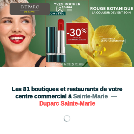
💄🌿 NOUVEAUTÉ 🌿💄
A découvrir chez YVES ROCHER
Je découvre
Les
81
boutiques et restaurants de votre
centre commercial à
Sainte-Marie
—
Duparc Sainte-Marie