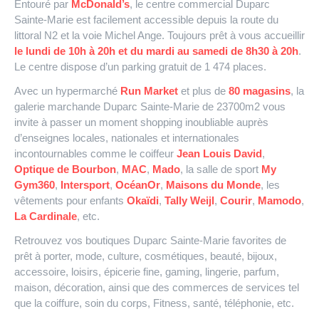
Entouré par
McDonald’s
, le centre commercial Duparc
Sainte-Marie est facilement accessible depuis la route du
littoral N2 et la voie Michel Ange. Toujours prêt à vous accueillir
le lundi de 10h à 20h et du mardi au samedi de 8h30 à 20h
.
Le centre dispose d’un parking gratuit de 1 474 places.
Avec un hypermarché
Run Market
et plus de
80 magasins
, la
galerie marchande Duparc Sainte-Marie de 23700m2 vous
invite à passer un moment shopping inoubliable auprès
d’enseignes locales, nationales et internationales
incontournables comme le coiffeur
Jean Louis David
,
Optique de Bourbon
,
MAC
,
Mado
, la salle de sport
My
Gym360
,
Intersport
,
OcéanOr
,
Maisons du Monde
, les
vêtements pour enfants
Okaïdi
,
Tally Weijl
,
Courir
,
Mamodo
,
La Cardinale
, etc.
Retrouvez vos boutiques Duparc Sainte-Marie favorites de
prêt à porter, mode, culture, cosmétiques, beauté, bijoux,
accessoire, loisirs, épicerie fine, gaming, lingerie, parfum,
maison, décoration, ainsi que des commerces de services tel
que la coiffure, soin du corps, Fitness, santé, téléphonie, etc.