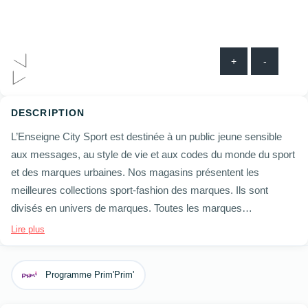
+
-
DESCRIPTION
L’Enseigne City Sport est destinée à un public jeune sensible
aux messages, au style de vie et aux codes du monde du sport
et des marques urbaines. Nos magasins présentent les
meilleures collections sport-fashion des marques. Ils sont
divisés en univers de marques. Toutes les marques
généralistes (Nike, Adidas, Reebok, Puma), ou spécialistes
Lire plus
(Asics, Salomon, Arena, Vans) sont présentes dans nos City
Sport.
Programme Prim'Prim'