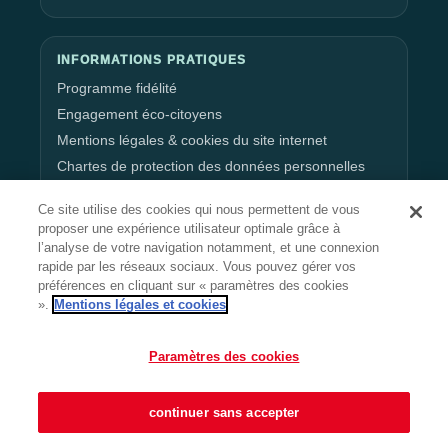
INFORMATIONS PRATIQUES
Programme fidélité
Engagement éco-citoyens
Mentions légales & cookies du site internet
Chartes de protection des données personnelles
Gestion de vos données personnelles
Ce site utilise des cookies qui nous permettent de vous
proposer une expérience utilisateur optimale grâce à
l’analyse de votre navigation notamment, et une connexion
RESTEZ CONNECTÉ
rapide par les réseaux sociaux. Vous pouvez gérer vos
préférences en cliquant sur « paramètres des cookies
».
Mentions légales et cookies
Suivez l’actualité, les événements et les offres du
Paramètres des cookies
centre.
continuer sans accepter